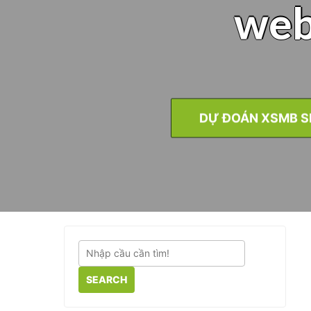
w
e
DỰ ĐOÁN XSMB S
SEARCH