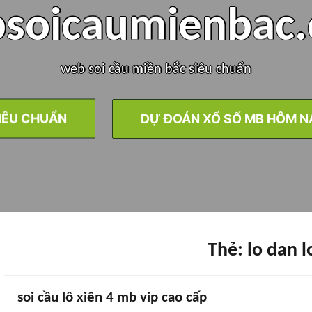
b
s
o
i
c
a
u
m
i
e
n
b
a
c
.
web soi cầu miền bắc siêu chuẩn
IÊU CHUẨN
DỰ ĐOÁN XỔ SỐ MB HÔM N
Thẻ:
lo dan l
soi cầu lô xiên 4 mb vip cao cấp