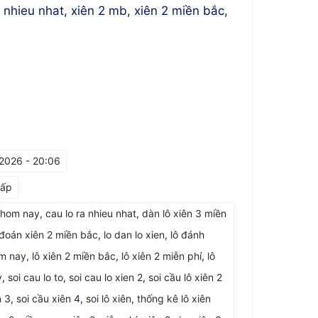
ra nhieu nhat, xiên 2 mb, xiên 2 miền bắc,
2026 - 20:06
cấp
 hom nay
,
cau lo ra nhieu nhat
,
dàn lô xiên 3 miền
đoán xiên 2 miền bắc
,
lo dan lo xien
,
lô đánh
ôm nay
,
lô xiên 2 miền bắc
,
lô xiên 2 miễn phí
,
lô
y
,
soi cau lo to
,
soi cau lo xien 2
,
soi cầu lô xiên 2
n 3
,
soi cầu xiên 4
,
soi lô xiên
,
thống kê lô xiên