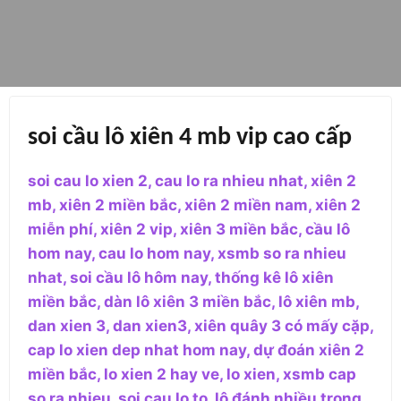
soi cầu lô xiên 4 mb vip cao cấp
soi cau lo xien 2, cau lo ra nhieu nhat, xiên 2
mb, xiên 2 miền bắc, xiên 2 miền nam, xiên 2
miễn phí, xiên 2 vip, xiên 3 miền bắc, cầu lô
hom nay, cau lo hom nay, xsmb so ra nhieu
nhat, soi cầu lô hôm nay, thống kê lô xiên
miền bắc, dàn lô xiên 3 miền bắc, lô xiên mb,
dan xien 3, dan xien3, xiên quây 3 có mấy cặp,
cap lo xien dep nhat hom nay, dự đoán xiên 2
miền bắc, lo xien 2 hay ve, lo xien, xsmb cap
so ra nhieu, soi cau lo to, lô đánh nhiều trong