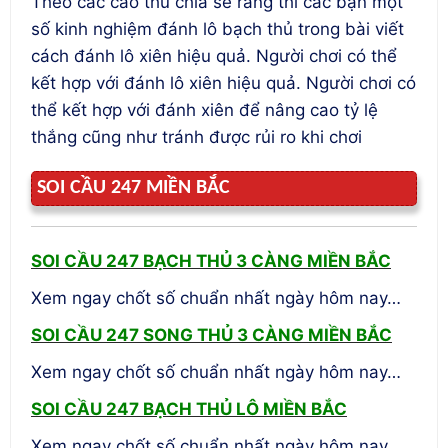
Theo các cao thủ chia sẻ rằng thì các bạn một
số kinh nghiệm đánh lô bạch thủ trong bài viết
cách đánh lô xiên hiệu quả. Người chơi có thể
kết hợp với đánh lô xiên hiệu quả. Người chơi có
thể kết hợp với đánh xiên để nâng cao tỷ lệ
thắng cũng như tránh được rủi ro khi chơi
SOI CẦU 247 MIỀN BẮC
SOI CẦU 247 BẠCH THỦ 3 CÀNG MIỀN BẮC
Xem ngay chốt số chuẩn nhất ngày hôm nay…
SOI CẦU 247 SONG THỦ 3 CÀNG MIỀN BẮC
Xem ngay chốt số chuẩn nhất ngày hôm nay…
SOI CẦU 247 BẠCH THỦ LÔ MIỀN BẮC
Xem ngay chốt số chuẩn nhất ngày hôm nay…