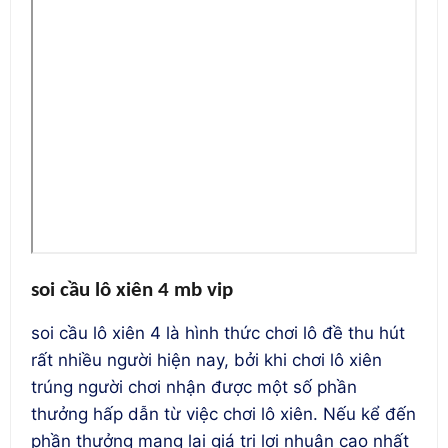
soi cầu lô xiên 4 mb vip
soi cầu lô xiên 4 là hình thức chơi lô đề thu hút
rất nhiều người hiện nay, bởi khi chơi lô xiên
trúng người chơi nhận được một số phần
thưởng hấp dẫn từ việc chơi lô xiên. Nếu kể đến
phần thưởng mang lại giá trị lợi nhuận cao nhất