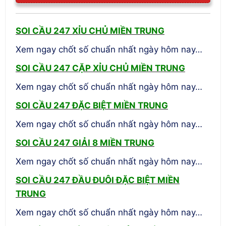
SOI CẦU 247 XỈU CHỦ MIỀN TRUNG
Xem ngay chốt số chuẩn nhất ngày hôm nay…
SOI CẦU 247 CẶP XỈU CHỦ MIỀN TRUNG
Xem ngay chốt số chuẩn nhất ngày hôm nay…
SOI CẦU 247 ĐẶC BIỆT MIỀN TRUNG
Xem ngay chốt số chuẩn nhất ngày hôm nay…
SOI CẦU 247 GIẢI 8 MIỀN TRUNG
Xem ngay chốt số chuẩn nhất ngày hôm nay…
SOI CẦU 247 ĐẦU ĐUÔI ĐẶC BIỆT MIỀN
TRUNG
Xem ngay chốt số chuẩn nhất ngày hôm nay…