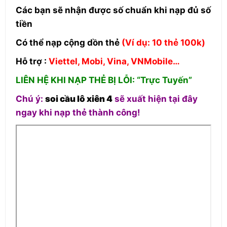
Các bạn sẽ nhận được số chuẩn khi nạp đủ số
tiền
Có thể nạp cộng dồn thẻ
(Ví dụ: 10 thẻ 100k)
Hỗ trợ :
Viettel, Mobi, Vina, VNMobile…
LIÊN HỆ KHI NẠP THẺ BỊ LỖI: “Trực Tuyến”
Chú ý:
soi cầu lô xiên 4
sẽ xuất hiện tại đây
ngay khi nạp thẻ thành công!