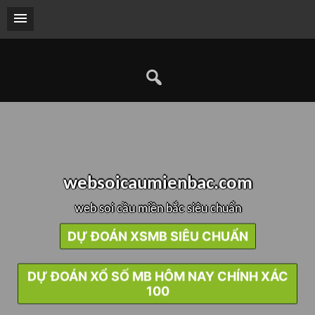
Skip
to
content
w
e
b
s
o
i
c
a
u
m
i
e
n
b
a
c
.
c
o
m
web soi cầu miền bắc siêu chuẩn
DỰ ĐOÁN XSMB SIÊU CHUẨN
DỰ ĐOÁN XỔ SỐ MB HÔM NAY CHÍNH XÁC
100