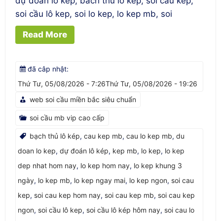
dự đoán lô kép, bach thu lo kep, soi cau kep,
soi cầu lô kep, soi lo kep, lo kep mb, soi
Read More
đã câp nhật:
Thứ Tư, 05/08/2026 - 7:26Thứ Tư, 05/08/2026 - 19:26
web soi cầu miền bắc siêu chuẩn
soi cầu mb vip cao cấp
bạch thủ lô kép
,
cau kep mb
,
cau lo kep mb
,
du
doan lo kep
,
dự đoán lô kép
,
kep mb
,
lo kep
,
lo kep
dep nhat hom nay
,
lo kep hom nay
,
lo kep khung 3
ngày
,
lo kep mb
,
lo kep ngay mai
,
lo kep ngon
,
soi cau
kep
,
soi cau kep hom nay
,
soi cau kep mb
,
soi cau kep
ngon
,
soi cầu lô kep
,
soi cầu lô kép hôm nay
,
soi cau lo