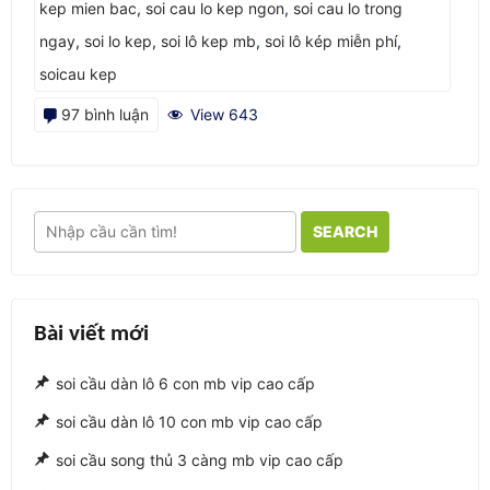
kep mien bac
,
soi cau lo kep ngon
,
soi cau lo trong
ngay
,
soi lo kep
,
soi lô kep mb
,
soi lô kép miễn phí
,
soicau kep
ở
97 bình luận
View 643
soi
cầu
dàn
SEARCH
đề
8
con
Bài viết mới
mb
vip
soi cầu dàn lô 6 con mb vip cao cấp
cao
soi cầu dàn lô 10 con mb vip cao cấp
cấp
soi cầu song thủ 3 càng mb vip cao cấp