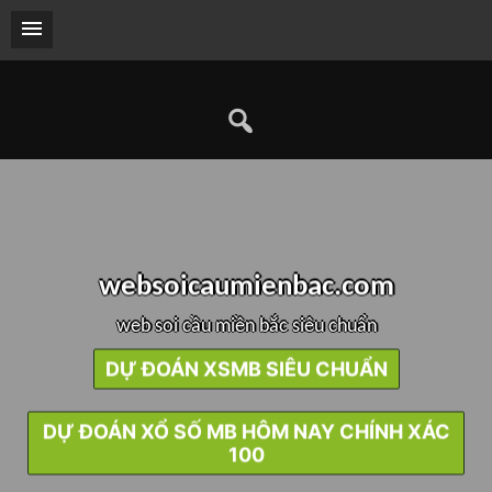
Skip
to
content
w
e
b
s
o
i
c
a
u
m
i
e
n
b
a
c
.
c
o
m
web soi cầu miền bắc siêu chuẩn
DỰ ĐOÁN XSMB SIÊU CHUẨN
DỰ ĐOÁN XỔ SỐ MB HÔM NAY CHÍNH XÁC
100