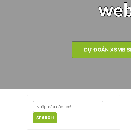
w
e
DỰ ĐOÁN XSMB S
SEARCH