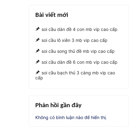
Bài viết mới
soi cầu dàn đề 4 con mb vip cao cấp
soi cầu lô xiên 3 mb vip cao cấp
soi cầu song thủ đề mb vip cao cấp
soi cầu dàn đề 6 con mb vip cao cấp
soi cầu bạch thủ 3 càng mb vip cao
cấp
Phản hồi gần đây
Không có bình luận nào để hiển thị.