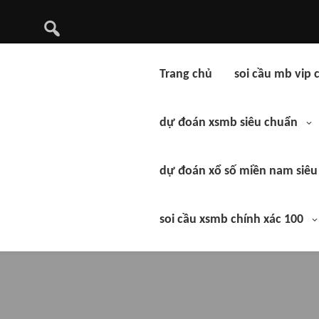
Skip
to
content
Trang chủ
soi cầu mb vip 
dự đoán xsmb siêu chuẩn
dự đoán xổ số miền nam siêu
soi cầu xsmb chính xác 100