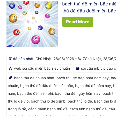
bạch thủ đề miền bắc miễ
thủ đề đầu đuôi miền bắc
Read More
đã câp nhật:
Chủ Nhật, 28/06/2026 - 8:17Chủ Nhật, 28/06/
web soi cầu miền bắc siêu chuẩn
soi cầu mb vip cao 
bach thu de chuan nhat
,
bach thu de dep nhat hom nay
,
ba
chuẩn
,
bạch thủ đề đầu đuôi miền bắc
,
bạch thủ đề hôm nay
,
b
nam
,
bạch thủ đề miễn phí
,
bạch thủ đề ngày hôm nay
,
bach th
thu lo de vip
,
bach thu lo de xsmb
,
bạch thủ lô đề
,
Bạch thủ lô đ
trong lô đề
,
cách đánh bạch thủ đề
,
cách tính bạch thủ đề
,
cau 