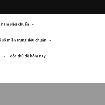
 nam siêu chuẩn
 số miền trung siêu chuẩn
n
độc thủ đề hôm nay