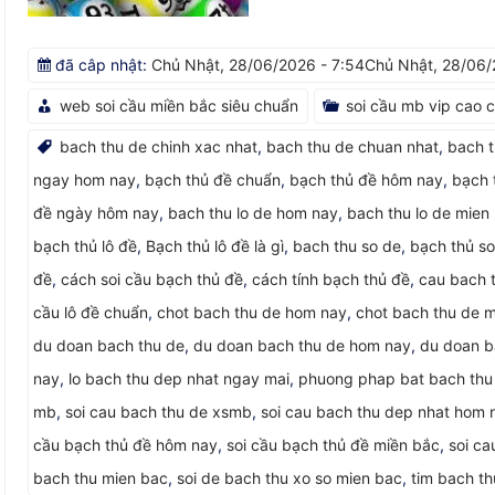
đã câp nhật:
Chủ Nhật, 28/06/2026 - 7:54Chủ Nhật, 28/06/
web soi cầu miền bắc siêu chuẩn
soi cầu mb vip cao 
bach thu de chinh xac nhat
,
bach thu de chuan nhat
,
bach 
ngay hom nay
,
bạch thủ đề chuẩn
,
bạch thủ đề hôm nay
,
bạch 
đề ngày hôm nay
,
bach thu lo de hom nay
,
bach thu lo de mien 
bạch thủ lô đề
,
Bạch thủ lô đề là gì
,
bach thu so de
,
bạch thủ so
đề
,
cách soi cầu bạch thủ đề
,
cách tính bạch thủ đề
,
cau bach 
cầu lô đề chuẩn
,
chot bach thu de hom nay
,
chot bach thu de 
du doan bach thu de
,
du doan bach thu de hom nay
,
du doan b
nay
,
lo bach thu dep nhat ngay mai
,
phuong phap bat bach thu
mb
,
soi cau bach thu de xsmb
,
soi cau bach thu dep nhat hom 
cầu bạch thủ đề hôm nay
,
soi cầu bạch thủ đề miền bắc
,
soi ca
bach thu mien bac
,
soi de bach thu xo so mien bac
,
tim bach th