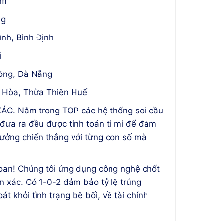
am
ng
ình, Bình Định
i
Nông, Đà Nẵng
h Hòa, Thừa Thiên Huế
ÁC. Nằm trong TOP các hệ thống soi cầu
 đưa ra đều được tính toán tỉ mỉ để đảm
hưởng chiến thắng với từng con số mà
 oan! Chúng tôi ứng dụng công nghệ chốt
 xác. Có 1-0-2 đảm bảo tỷ lệ trúng
 khỏi tình trạng bê bối, về tài chính