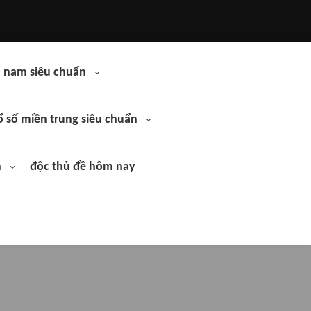
 nam siêu chuẩn
 số miền trung siêu chuẩn
n
độc thủ đề hôm nay