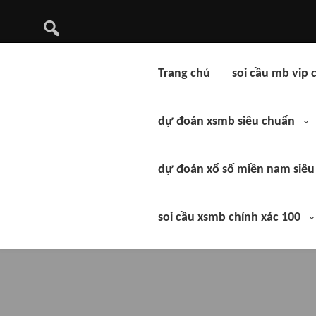
Skip
to
content
Trang chủ
soi cầu mb vip 
dự đoán xsmb siêu chuẩn
dự đoán xổ số miền nam siêu
soi cầu xsmb chính xác 100