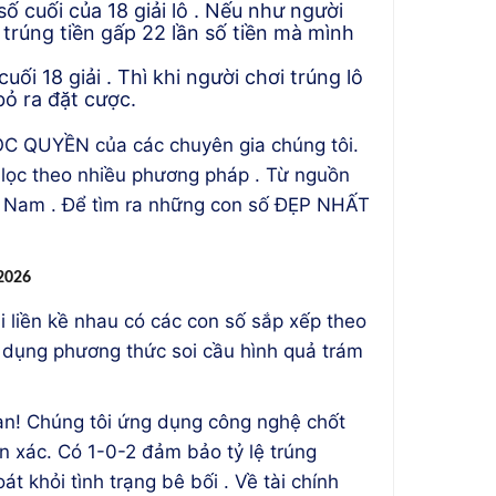
số cuối của 18 giải lô . Nếu như người
 trúng tiền gấp 22 lần số tiền mà mình
uối 18 giải . Thì khi người chơi trúng lô
bỏ ra đặt cược.
C QUYỀN của các chuyên gia chúng tôi.
c theo nhiều phương pháp . Từ nguồn
t Nam . Để tìm ra những con số ĐẸP NHẤT
2026
ải liền kề nhau có các con số sắp xếp theo
n dụng phương thức soi cầu hình quả trám
oan! Chúng tôi ứng dụng công nghệ chốt
 xác. Có 1-0-2 đảm bảo tỷ lệ trúng
 khỏi tình trạng bê bối . Về tài chính