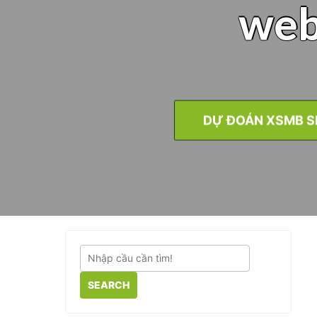
w
e
DỰ ĐOÁN XSMB S
SEARCH