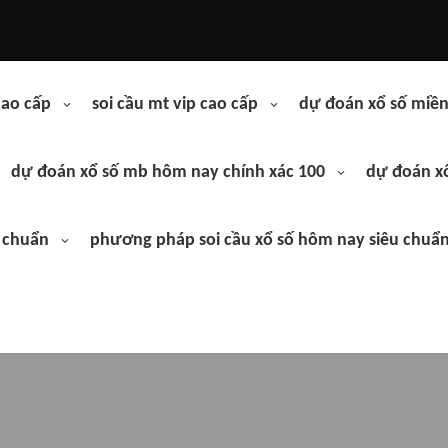
cao cấp
soi cầu mt vip cao cấp
dự đoán xổ số miền
dự đoán xổ số mb hôm nay chính xác 100
dự đoán xổ
 chuẩn
phương pháp soi cầu xổ số hôm nay siêu chuẩ