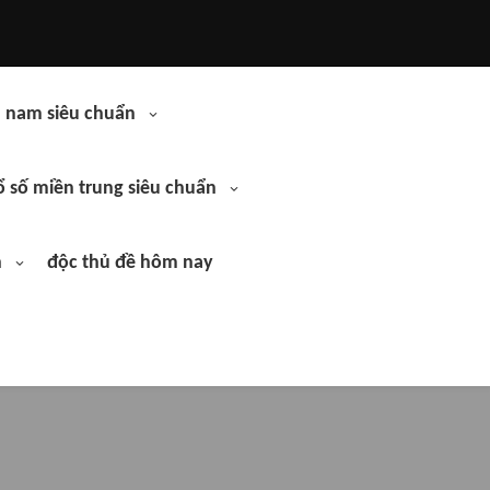
 nam siêu chuẩn
 số miền trung siêu chuẩn
n
độc thủ đề hôm nay