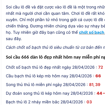
Soi cầu lô đề và đặt cược vào lô đề là một trong nh
nhất mà người chơi cần quan tâm. Chơi lô đề rất khó 
xuyên. Chỉ một phần tử nhỏ trong giới cá cược lô đ
chiến thắng. Đương nhiên chúng dựa vào sự nhạy bé
họ. Tuy nhiên giờ đây bạn cũng có thể
chốt số bạch
sau đây.
Cách chốt số bạch thủ lô siêu chuẩn từ cơ bản đến 
Soi cầu 666 dàn lô đẹp nhất hôm nay miễn phí 
Chốt số bạch thủ lô đẹp nhất ngày 28/04/2026 :
72
Cầu bạch thủ lô kép mb hôm nay 28/04/2026 :
66
Song thủ thủ lô miễn phí ngày 28/04/2026 :
81, 39
Dự đoán song thủ lô kép hôm nay 28/04/2026 :
44 –
Bạch thủ lô 2 nháy miền bắc 28/04/2026 :
03