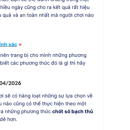
hiều ngày cũng cho ra kết quả rất hiệu
ệu quả và an toàn nhất mà người chơi nào
ính xác
«
 nên trang bị cho mình những phương
iết các phương thức đó là gì thì hãy
8/04/2026
hơi sẽ có hàng loạt những sự lựa chọn về
u nào cũng có thể thực hiện theo một
c ra những phương thức
chốt số bạch thủ
 dễ hơn.