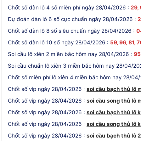
Chốt số dàn lô 4 số miễn phí ngày 28/04/2026 :
29, 
Dự đoán dàn lô 6 số cực chuẩn ngày 28/04/2026 :
2
Chốt số dàn lô 8 số siêu chuẩn ngày 28/04/2026 :
04
Chốt số dàn lô 10 số ngày 28/04/2026 :
59, 96, 81, 7
Soi cầu lô xiên 2 miền bắc hôm nay 28/04/2026 :
95
Soi cầu chuẩn lô xiên 3 miền bắc hôm nay 28/04/20
Chốt số miễn phí lô xiên 4 miền bắc hôm nay 28/04
Chốt số víp ngày 28/04/2026 :
soi cầu bạch thủ lô 
Chốt số víp ngày 28/04/2026 :
soi cầu song thủ lô 
Chốt số víp ngày 28/04/2026 :
soi cầu bạch thủ lô 
Chốt số víp ngày 28/04/2026 :
soi cầu song thủ lô 
Chốt số víp ngày 28/04/2026 :
soi cầu bạch thủ lô 