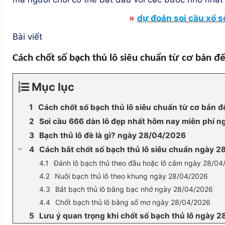
»
dự đoán soi cầu xổ s
Bài viết
Cách chốt số bạch thủ lô siêu chuẩn từ cơ bản 
Mục lục
Cách chốt số bạch thủ lô siêu chuẩn từ cơ bản
Soi cầu 666 dàn lô đẹp nhất hôm nay miễn phí 
Bạch thủ lô đề là gì? ngày 28/04/2026
Cách bắt chốt số bạch thủ lô siêu chuẩn ngày 
Đánh lô bạch thủ theo đầu hoặc lô câm ngày 28/04
Nuôi bạch thủ lô theo khung ngày 28/04/2026
Bắt bạch thủ lô bằng bạc nhớ ngày 28/04/2026
Chốt bạch thủ lô bằng số mơ ngày 28/04/2026
Lưu ý quan trọng khi chốt số bạch thủ lô ngày 