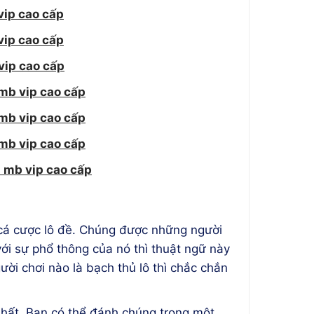
 vip cao cấp
 vip cao cấp
 vip cao cấp
 mb vip cao cấp
 mb vip cao cấp
 mb vip cao cấp
n mb vip cao cấp
 cá cược lô đề. Chúng được những người
với sự phổ thông của nó thì thuật ngữ này
ười chơi nào là bạch thủ lô thì chắc chắn
nhất. Bạn có thể đánh chúng trong một