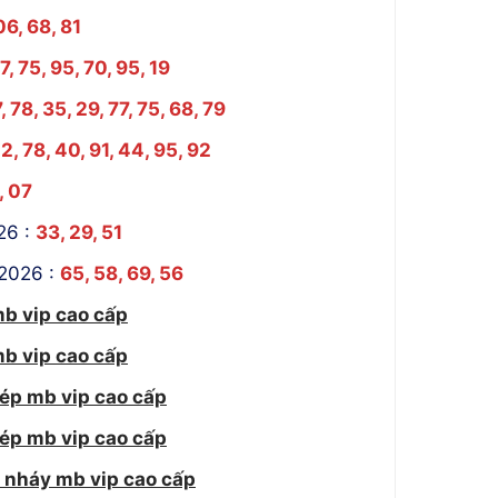
06, 68, 81
7, 75, 95, 70, 95, 19
, 78, 35, 29, 77, 75, 68, 79
42, 78, 40, 91, 44, 95, 92
, 07
26 :
33, 29, 51
/2026 :
65, 58, 69, 56
mb vip cao cấp
mb vip cao cấp
kép mb vip cao cấp
kép mb vip cao cấp
2 nháy mb vip cao cấp