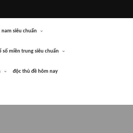
 nam siêu chuẩn
 số miền trung siêu chuẩn
n
độc thủ đề hôm nay