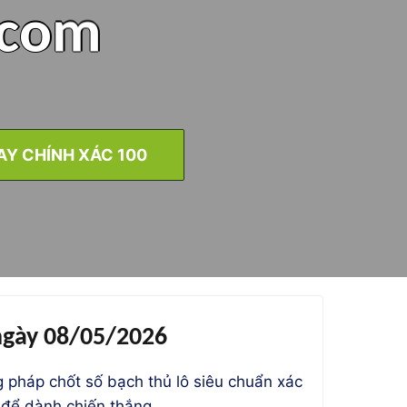
c
o
m
AY CHÍNH XÁC 100
 ngày 08/05/2026
 pháp chốt số bạch thủ lô siêu chuẩn xác
 để dành chiến thắng.