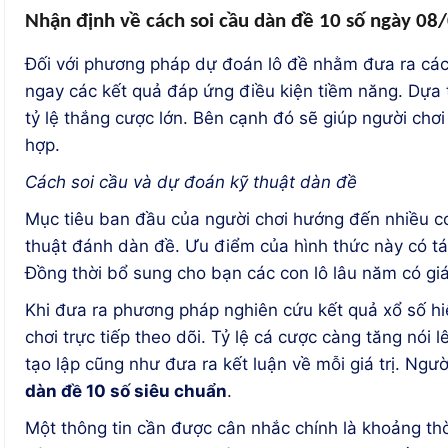
Nhận định về cách soi cầu dàn đề 10 số ngày 0
Đối với phương pháp dự đoán lô đề nhằm đưa ra các 
ngay các kết quả đáp ứng điều kiện tiềm năng. Dựa
tỷ lệ thắng cược lớn. Bên cạnh đó sẽ giúp người chơi
hợp.
Cách soi cầu và dự đoán kỹ thuật dàn đề
Mục tiêu ban đầu của người chơi hướng đến nhiều c
thuật đánh dàn đề. Ưu điểm của hình thức này có tá
Đồng thời bổ sung cho bạn các con lô lâu năm có giá
Khi đưa ra phương pháp nghiên cứu kết quả xổ số hiệ
chơi trực tiếp theo dõi. Tỷ lệ cá cược càng tăng nó
tạo lập cũng như đưa ra kết luận về mỗi giá trị. Ng
dàn đề 10 số siêu chuẩn
.
Một thông tin cần được cân nhắc chính là khoảng th