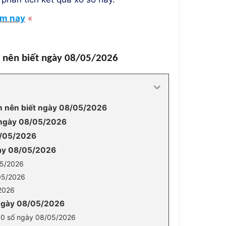
ôm nay
«
n nên biết ngày 08/05/2026
ạn nên biết ngày 08/05/2026
í ngày 08/05/2026
8/05/2026
gày 08/05/2026
05/2026
/05/2026
/2026
ệ ngày 08/05/2026
 10 số ngày 08/05/2026