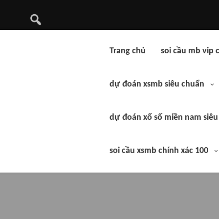
Skip
to
content
Trang chủ
soi cầu mb vip 
dự đoán xsmb siêu chuẩn
dự đoán xổ số miền nam siêu
soi cầu xsmb chính xác 100