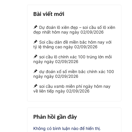
Bài viết mới
Dự đoán lô xiên đẹp – soi cầu số lô xiên
đẹp nhất hôm nay ngày 02/09/2026
Soi cầu dàn đề miền bắc hôm nay với
tỷ lệ thắng cao ngày 02/09/2026
soi cầu lô chính xác 100 trúng lớn mỗi
ngày ngày 02/09/2026
dự đoán xổ số miền bắc chính xác 100
ngày ngày 02/09/2026
soi cầu xsmb miễn phí ngày hôm nay
về liên tiếp ngày 02/09/2026
Phản hồi gần đây
Không có bình luận nào để hiển thị.