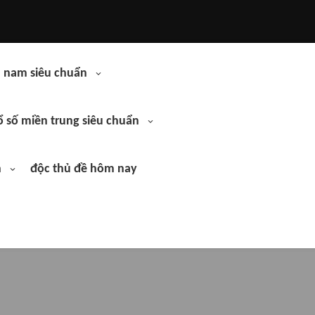
 nam siêu chuẩn
 số miền trung siêu chuẩn
n
độc thủ đề hôm nay