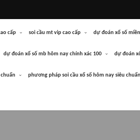
cao cấp
soi cầu mt vip cao cấp
dự đoán xổ số miền
dự đoán xổ số mb hôm nay chính xác 100
dự đoán xổ
 chuẩn
phương pháp soi cầu xổ số hôm nay siêu chuẩ