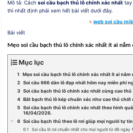
Mô tả: Cách
soi cầu bạch thủ lô chính xác nhất
tay 
thì nhất định phải xem hết bài viết dưới đây.
»
web soi cầu mi
Bài viết
Mẹo soi cầu bạch thủ lô chính xác nhất ít ai nắ
Mục lục
Mẹo soi cầu bạch thủ lô chính xác nhất ít ai nắ
Soi cầu 666 dàn lô đẹp nhất hôm nay miễn phí 
Soi cầu bạch thủ lô chính xác nhất cùng cao thủ
Bắt bạch thủ lô kép chuẩn xác như cao thủ chố
Soi cầu bạch thủ lô chính xác nhất theo hình qu
16/04/2026.
Soi cầu bạch thủ theo lô rơi giúp mọi người tự t
Soi cầu lô rơi chuẩn nhất cho mọi người từ đề ngày