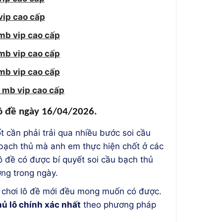
vip cao cấp
 mb vip cao cấp
 mb vip cao cấp
 mb vip cao cấp
n mb vip cao cấp
 lô đề ngày 16/04/2026.
ốt cần phải trải qua nhiều bước soi cầu
 bạch thủ mà anh em thực hiện chốt ở các
ô đề có được bí quyết soi cầu bạch thủ
ởng trong ngày.
y chơi lô đề mới đều mong muốn có được.
hủ lô chính xác nhất
theo phương pháp