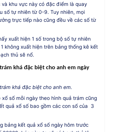
c và khu vực này có đặc điểm là quay
u số tự nhiên từ 0-9. Tuy nhiên, mọi
ưởng trực tiếp nào cũng đều về các số từ
ấy xuất hiện 1 số trong bộ số tự nhiên
 không xuất hiện trên bảng thống kê kết
ạch thủ sẽ nổ.
ả trám khá đặc biệt cho anh em ngày
 trám khá đặc biệt cho anh em.
 xổ số mỗi ngày theo hình quả trám cũng
kết quả xổ số bao gồm các con số của 3
ong bảng kết quả xổ số ngày hôm trước