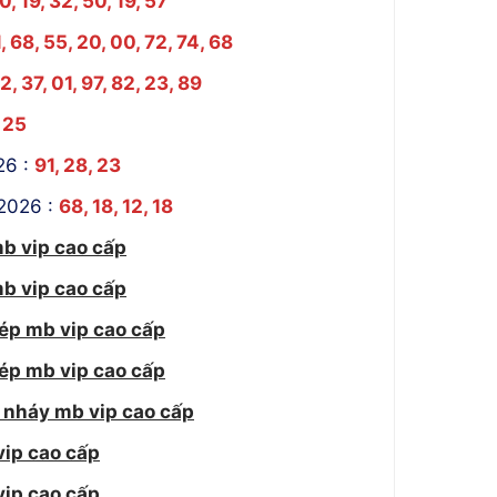
0, 19, 32, 50, 19, 57
, 68, 55, 20, 00, 72, 74, 68
2, 37, 01, 97, 82, 23, 89
 25
26 :
91, 28, 23
/2026 :
68, 18, 12, 18
mb vip cao cấp
mb vip cao cấp
kép mb vip cao cấp
kép mb vip cao cấp
2 nháy mb vip cao cấp
vip cao cấp
vip cao cấp