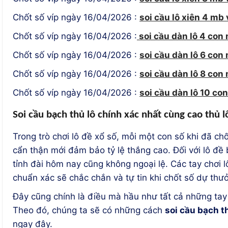
Chốt số víp ngày 16/04/2026 :
soi cầu lô xiên 4 mb 
Chốt số víp ngày 16/04/2026 :
soi cầu dàn lô 4 con
Chốt số víp ngày 16/04/2026 :
soi cầu dàn lô 6 con
Chốt số víp ngày 16/04/2026 :
soi cầu dàn lô 8 con
Chốt số víp ngày 16/04/2026 :
soi cầu dàn lô 10 co
Soi cầu bạch thủ lô chính xác nhất cùng cao thủ
Trong trò chơi lô đề xổ số, mỗi một con số khi đã ch
cẩn thận mới đảm bảo tỷ lệ thắng cao. Đối với lô đề
tỉnh đài hôm nay cũng không ngoại lệ. Các tay chơi l
chuẩn xác sẽ chắc chắn và tự tin khi chốt số dự thư
Đây cũng chính là điều mà hầu như tất cả những ta
Theo đó, chúng ta sẽ có những cách
soi cầu bạch t
ngay đây.