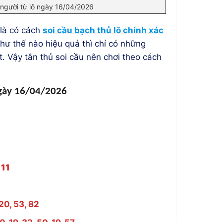
i người từ lô ngày 16/04/2026
 là có cách
soi cầu bạch thủ lô chính xác
hư thế nào hiệu quả thì chỉ có những
. Vậy tân thủ soi cầu nên chơi theo cách
ngày 16/04/2026
 11
20, 53, 82