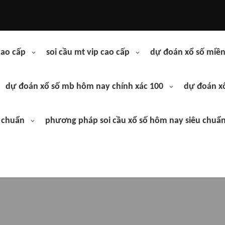
cao cấp
soi cầu mt vip cao cấp
dự đoán xổ số miền
dự đoán xổ số mb hôm nay chính xác 100
dự đoán xổ
 chuẩn
phương pháp soi cầu xổ số hôm nay siêu chuẩ