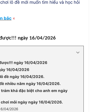
chơi lô đề mới muốn tìm hiểu và học hỏi
ền bắc
«
m được!!! ngày 16/04/2026
m được!!! ngày 16/04/2026
ngày 16/04/2026
 lô đề ngày 16/04/2026.
t đề nhiều năm ngày 16/04/2026.
ả trám khá đặc biệt cho anh em ngày
in chơi mỗi ngày ngày 16/04/2026.
 16/04/2026