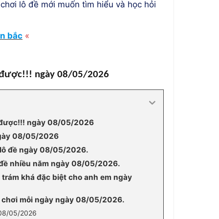
chơi lô đề mới muốn tìm hiểu và học hỏi
ền bắc
«
m được!!! ngày 08/05/2026
m được!!! ngày 08/05/2026
ngày 08/05/2026
 lô đề ngày 08/05/2026.
t đề nhiều năm ngày 08/05/2026.
ả trám khá đặc biệt cho anh em ngày
tin chơi mỗi ngày ngày 08/05/2026.
 08/05/2026