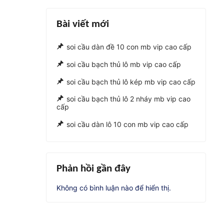
Bài viết mới
soi cầu dàn đề 10 con mb vip cao cấp
soi cầu bạch thủ lô mb vip cao cấp
soi cầu bạch thủ lô kép mb vip cao cấp
soi cầu bạch thủ lô 2 nháy mb vip cao
cấp
soi cầu dàn lô 10 con mb vip cao cấp
Phản hồi gần đây
Không có bình luận nào để hiển thị.