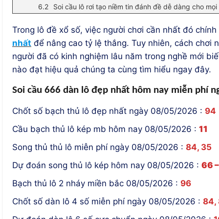
Soi cầu lô rơi tạo niềm tin đánh đề dễ dàng cho mọ
Trong lô đề xổ số, việc người chơi cần nhất đó chính
nhất
để nâng cao tỷ lệ thắng. Tuy nhiên, cách chơi n
người đã có kinh nghiệm lâu năm trong nghề mới biết
nào đạt hiệu quả chúng ta cùng tìm hiểu ngay đây.
Soi cầu 666 dàn lô đẹp nhất hôm nay miễn phí 
Chốt số bạch thủ lô đẹp nhất ngày 08/05/2026 :
94
Cầu bạch thủ lô kép mb hôm nay 08/05/2026 :
11
Song thủ thủ lô miễn phí ngày 08/05/2026 :
84, 35
Dự đoán song thủ lô kép hôm nay 08/05/2026 :
66 –
Bạch thủ lô 2 nháy miền bắc 08/05/2026 :
96
Chốt số dàn lô 4 số miễn phí ngày 08/05/2026 :
84, 