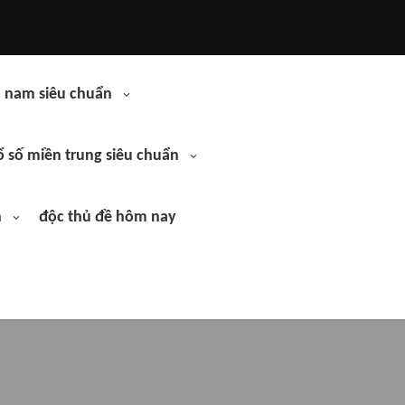
 nam siêu chuẩn
 số miền trung siêu chuẩn
n
độc thủ đề hôm nay