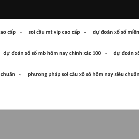
cao cấp
soi cầu mt vip cao cấp
dự đoán xổ số miền
dự đoán xổ số mb hôm nay chính xác 100
dự đoán xổ
 chuẩn
phương pháp soi cầu xổ số hôm nay siêu chuẩ