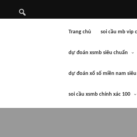
Skip
to
content
Trang chủ
soi cầu mb vip 
dự đoán xsmb siêu chuẩn
dự đoán xổ số miền nam siêu
soi cầu xsmb chính xác 100