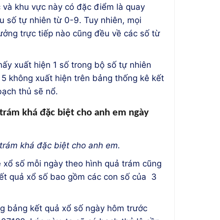
c và khu vực này có đặc điểm là quay
u số tự nhiên từ 0-9. Tuy nhiên, mọi
ưởng trực tiếp nào cũng đều về các số từ
ấy xuất hiện 1 số trong bộ số tự nhiên
 không xuất hiện trên bảng thống kê kết
ạch thủ sẽ nổ.
ả trám khá đặc biệt cho anh em ngày
 trám khá đặc biệt cho anh em.
 xổ số mỗi ngày theo hình quả trám cũng
kết quả xổ số bao gồm các con số của 3
ong bảng kết quả xổ số ngày hôm trước