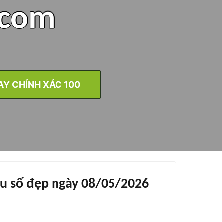
c
o
m
AY CHÍNH XÁC 100
cầu số đẹp ngày 08/05/2026