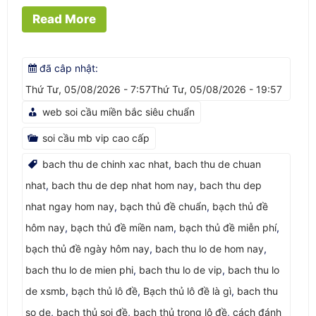
Read More
đã câp nhật:
Thứ Tư, 05/08/2026 - 7:57Thứ Tư, 05/08/2026 - 19:57
web soi cầu miền bắc siêu chuẩn
soi cầu mb vip cao cấp
bach thu de chinh xac nhat
,
bach thu de chuan
nhat
,
bach thu de dep nhat hom nay
,
bach thu dep
nhat ngay hom nay
,
bạch thủ đề chuẩn
,
bạch thủ đề
hôm nay
,
bạch thủ đề miền nam
,
bạch thủ đề miễn phí
,
bạch thủ đề ngày hôm nay
,
bach thu lo de hom nay
,
bach thu lo de mien phi
,
bach thu lo de vip
,
bach thu lo
de xsmb
,
bạch thủ lô đề
,
Bạch thủ lô đề là gì
,
bach thu
so de
,
bạch thủ soi đề
,
bạch thủ trong lô đề
,
cách đánh