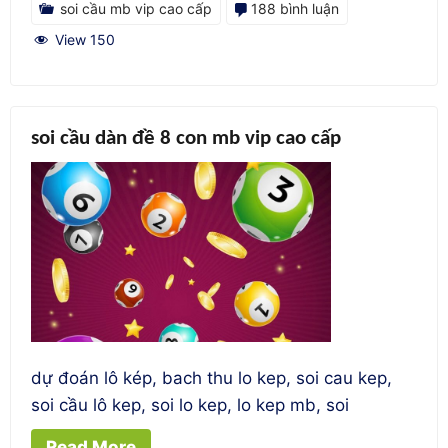
ở
soi cầu mb vip cao cấp
188 bình luận
soi
View 150
cầu
bạch
thủ
soi cầu dàn đề 8 con mb vip cao cấp
lô
2
nháy
mb
vip
cao
cấp
dự đoán lô kép, bach thu lo kep, soi cau kep,
soi cầu lô kep, soi lo kep, lo kep mb, soi
Read More