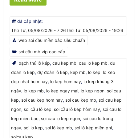
đã câp nhật:
Thứ Tư, 05/08/2026 - 7:26Thứ Tư, 05/08/2026 - 19:26
web soi cầu miền bắc siêu chuẩn
soi cầu mb vip cao cấp
bạch thủ lô kép
,
cau kep mb
,
cau lo kep mb
,
du
doan lo kep
,
dự đoán lô kép
,
kep mb
,
lo kep
,
lo kep
dep nhat hom nay
,
lo kep hom nay
,
lo kep khung 3
ngày
,
lo kep mb
,
lo kep ngay mai
,
lo kep ngon
,
soi cau
kep
,
soi cau kep hom nay
,
soi cau kep mb
,
soi cau kep
ngon
,
soi cầu lô kep
,
soi cầu lô kép hôm nay
,
soi cau lo
kep mien bac
,
soi cau lo kep ngon
,
soi cau lo trong
ngay
,
soi lo kep
,
soi lô kep mb
,
soi lô kép miễn phí
,
soicau kep