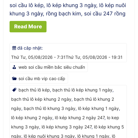
soi cầu lô kép, lô kép khung 3 ngày, lô kép nuôi
khung 3 ngày, rồng bạch kim, soi cầu 247 rồng
Read More
đã câp nhật:
Thứ Tư, 05/08/2026 - 7:31Thứ Tư, 05/08/2026 - 19:31
web soi cầu miền bắc siêu chuẩn
soi cầu mb vip cao cấp
bạch thủ lô kép
,
bạch thủ lô kép khung 1 ngày
,
bạch thủ lô kép khung 2 ngày
,
bạch thủ lô khung 2
ngày
,
bạch thủ lô khung 3 ngày
,
lô kép khung 1 ngày
,
lô kép khung 2 ngày
,
lô kép khung 2 ngày 247
,
lo kep
khung 3 ngày
,
lô kép khung 3 ngày 247
,
lô kép khung 5
ngày
,
lô kép nuôi khung 3 ngày
,
lô khung 1 ngày
,
lô