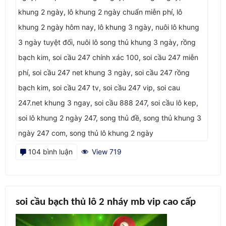
khung 2 ngày
,
lô khung 2 ngày chuẩn miễn phí
,
lô
khung 2 ngày hôm nay
,
lô khung 3 ngày
,
nuôi lô khung
3 ngày tuyệt đối
,
nuôi lô song thủ khung 3 ngày
,
rồng
bạch kim
,
soi cầu 247 chính xác 100
,
soi cầu 247 miễn
phí
,
soi cầu 247 net khung 3 ngày
,
soi cầu 247 rồng
bạch kim
,
soi cầu 247 tv
,
soi cầu 247 vip
,
soi cau
247.net khung 3 ngay
,
soi cầu 888 247
,
soi cầu lô kep
,
soi lô khung 2 ngày 247
,
song thủ đề
,
song thủ khung 3
ngày 247 com
,
song thủ lô khung 2 ngày
ở
104 bình luận
View 719
soi
cầu
song
soi cầu bạch thủ lô 2 nháy mb vip cao cấp
thủ