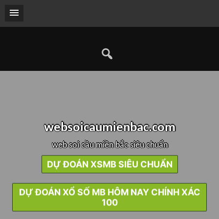
Skip
to
content
w
e
b
s
o
i
c
a
u
m
i
e
n
b
a
c
.
c
o
m
web soi cầu miền bắc siêu chuẩn
DỰ ĐOÁN XSMB SIÊU CHUẨN
DỰ ĐOÁN XỔ SỐ MB HÔM NAY CHÍNH XÁC
100