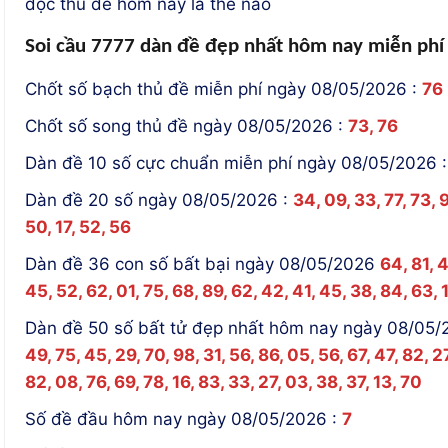
độc thủ đề hôm nay là thế nào
Soi cầu 7777 dàn đề đẹp nhất hôm nay miễn ph
Chốt số bạch thủ đề miễn phí ngày 08/05/2026 :
76
Chốt số song thủ đề ngày 08/05/2026 :
73, 76
Dàn đề 10 số cực chuẩn miễn phí ngày 08/05/2026 
Dàn đề 20 số ngày 08/05/2026 :
34, 09, 33, 77, 73, 9
50, 17, 52, 56
Dàn đề 36 con số bất bại ngày 08/05/2026
64, 81, 4
45, 52, 62, 01, 75, 68, 89, 62, 42, 41, 45, 38, 84, 63, 
Dàn đề 50 số bất tử đẹp nhất hôm nay ngày 08/05/
49, 75, 45, 29, 70, 98, 31, 56, 86, 05, 56, 67, 47, 82, 27
82, 08, 76, 69, 78, 16, 83, 33, 27, 03, 38, 37, 13, 70
Số đề đầu hôm nay ngày 08/05/2026 :
7