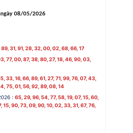
í ngày 08/05/2026
:
89, 31, 91, 28, 32, 00, 02, 68, 66, 17
3, 77, 00, 87, 38, 80, 27, 18, 46, 90, 03,
5, 33, 16, 66, 89, 61, 27, 71, 99, 76, 07, 43,
14, 75, 01, 56, 92, 89, 08, 14
2026 :
65, 29, 96, 54, 77, 58, 19, 07, 15, 60,
, 15, 90, 73, 09, 90, 10, 02, 33, 31, 67, 76,