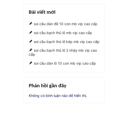
Bài viết mới
soi cầu dàn đề 10 con mb vip cao cấp
soi cầu bạch thủ lô mb vip cao cấp
soi cầu bạch thủ lô kép mb vip cao cấp
soi cầu bạch thủ lô 2 nháy mb vip cao
cấp
soi cầu dàn lô 10 con mb vip cao cấp
Phản hồi gần đây
Không có bình luận nào để hiển thị.