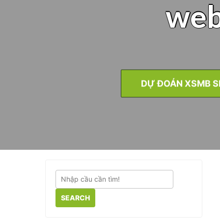
w
e
DỰ ĐOÁN XSMB S
SEARCH