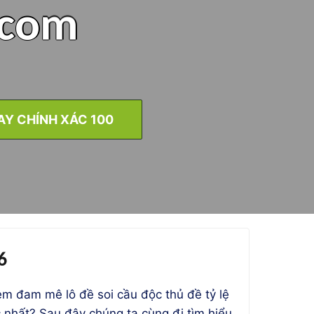
c
o
m
AY CHÍNH XÁC 100
6
em đam mê lô đề soi cầu độc thủ đề tỷ lệ
 nhất? Sau đây chúng ta cùng đi tìm hiểu