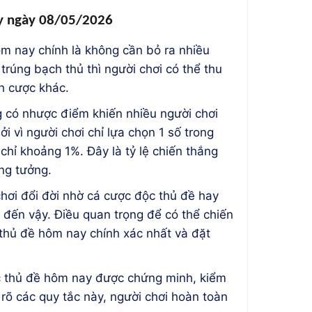
y ngày 08/05/2026
m nay chính là không cần bỏ ra nhiều
trúng bạch thủ thì người chơi có thể thu
ch cược khác.
 có nhược điểm khiến nhiều người chơi
ởi vì người chơi chỉ lựa chọn 1 số trong
chỉ khoảng 1%. Đây là tỷ lệ chiến thắng
ng tưởng.
chơi đổi đời nhờ cá cược độc thủ đề hay
n đến vậy. Điều quan trọng để có thể chiến
c thủ đề hôm nay chính xác nhất và đặt
c thủ đề hôm nay được chứng minh, kiểm
 rõ các quy tắc này, người chơi hoàn toàn