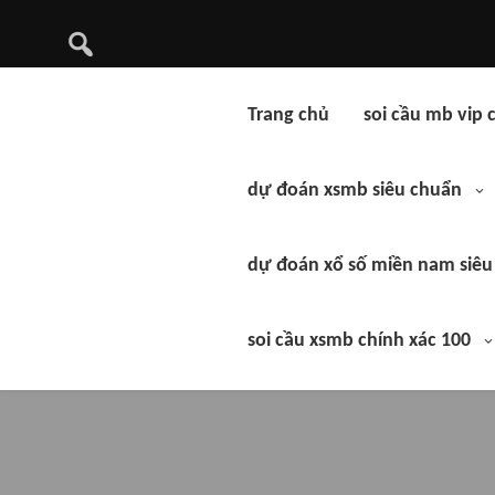
Skip
to
content
Trang chủ
soi cầu mb vip 
dự đoán xsmb siêu chuẩn
dự đoán xổ số miền nam siêu
soi cầu xsmb chính xác 100