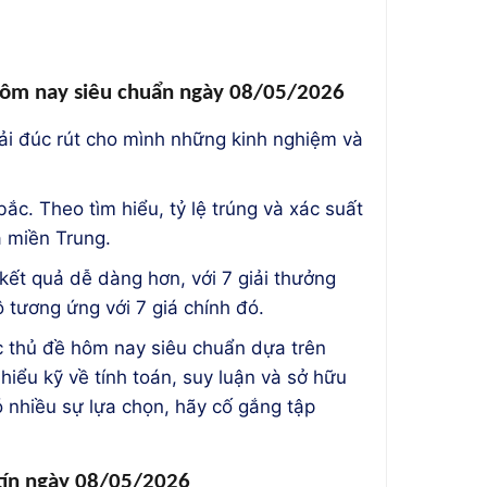
 hôm nay siêu chuẩn ngày 08/05/2026
phải đúc rút cho mình những kinh nghiệm và
bắc. Theo tìm hiểu, tỷ lệ trúng và xác suất
à miền Trung.
kết quả dễ dàng hơn, với 7 giải thưởng
ô tương ứng với 7 giá chính đó.
c thủ đề hôm nay siêu chuẩn dựa trên
hiểu kỹ về tính toán, suy luận và sở hữu
có nhiều sự lựa chọn, hãy cố gắng tập
 tín ngày 08/05/2026