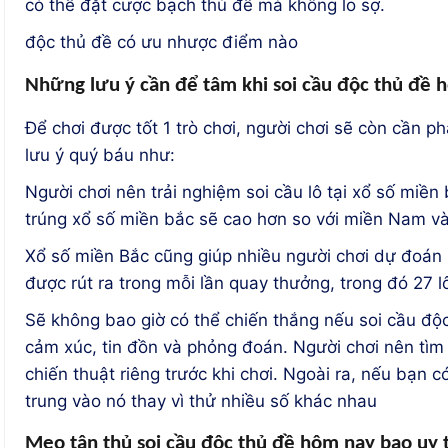
có thể đặt cược bạch thủ đề mà không lo sợ.
độc thủ đề có ưu nhược điểm nào
Những lưu ý cần để tâm khi soi cầu độc thủ đề
Để chơi được tốt 1 trò chơi, người chơi sẽ còn cần 
lưu ý quý báu như:
Người chơi nên trải nghiệm soi cầu lô tại xổ số miền 
trúng xổ số miền bắc sẽ cao hơn so với miền Nam v
Xổ số miền Bắc cũng giúp nhiều người chơi dự đoán 
được rút ra trong mỗi lần quay thưởng, trong đó 27 l
Sẽ không bao giờ có thể chiến thắng nếu soi cầu độ
cảm xúc, tin đồn và phỏng đoán. Người chơi nên tìm 
chiến thuật riêng trước khi chơi. Ngoài ra, nếu bạn 
trung vào nó thay vì thử nhiều số khác nhau
Mẹo tân thủ soi cầu độc thủ đề hôm nay bao uy