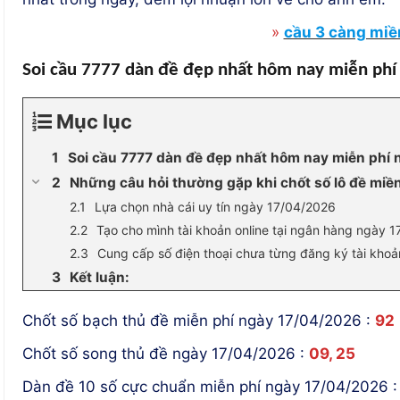
»
cầu 3 càng miề
Soi cầu 7777 dàn đề đẹp nhất hôm nay miễn ph
Mục lục
Soi cầu 7777 dàn đề đẹp nhất hôm nay miễn phí
Những câu hỏi thường gặp khi chốt số lô đề mi
Lựa chọn nhà cái uy tín ngày 17/04/2026
Tạo cho mình tài khoản online tại ngân hàng ngày 
Cung cấp số điện thoại chưa từng đăng ký tài kho
Kết luận:
Chốt số bạch thủ đề miễn phí ngày 17/04/2026 :
92
Chốt số song thủ đề ngày 17/04/2026 :
09, 25
Dàn đề 10 số cực chuẩn miễn phí ngày 17/04/2026 