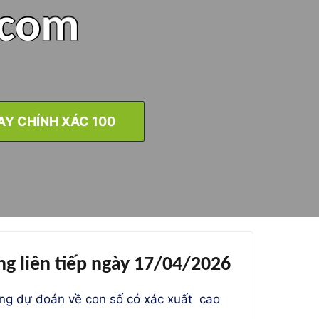
c
o
m
AY CHÍNH XÁC 100
g liên tiếp ngày 17/04/2026
ng dự đoán về con số có xác xuất cao