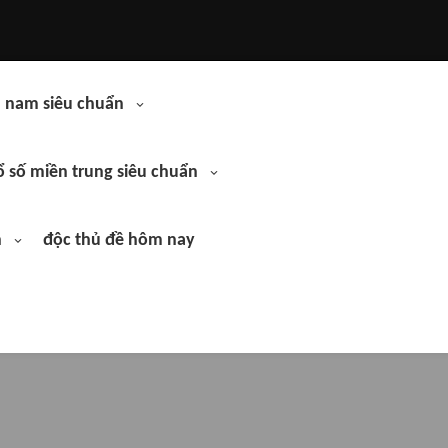
 nam siêu chuẩn
 số miền trung siêu chuẩn
n
độc thủ đề hôm nay