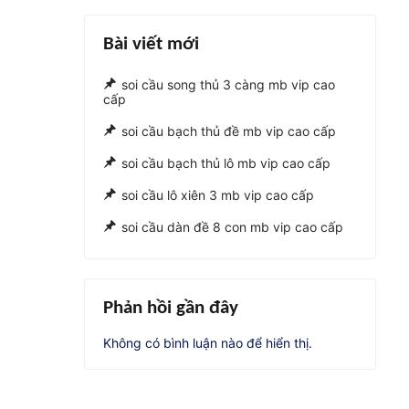
Bài viết mới
soi cầu song thủ 3 càng mb vip cao
cấp
soi cầu bạch thủ đề mb vip cao cấp
soi cầu bạch thủ lô mb vip cao cấp
soi cầu lô xiên 3 mb vip cao cấp
soi cầu dàn đề 8 con mb vip cao cấp
Phản hồi gần đây
Không có bình luận nào để hiển thị.