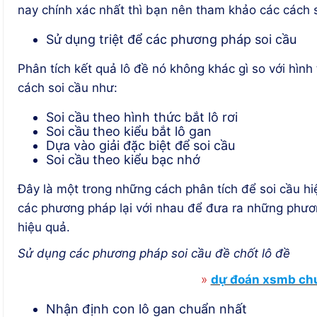
nay chính xác nhất thì bạn nên tham khảo các cách 
Sử dụng triệt để các phương pháp soi cầu
Phân tích kết quả lô đề nó không khác gì so với hình
cách soi cầu như:
Soi cầu theo hình thức bắt lô rơi
Soi cầu theo kiểu bắt lô gan
Dựa vào giải đặc biệt để soi cầu
Soi cầu theo kiểu bạc nhớ
Đây là một trong những cách phân tích để soi cầu hi
các phương pháp lại với nhau để đưa ra những phư
hiệu quả.
Sử dụng các phương pháp soi cầu đề chốt lô đề
»
dự đoán xsmb ch
Nhận định con lô gan chuẩn nhất