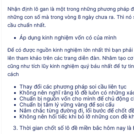
Nhận định lô gan là một trong những phương pháp 
những con số mà trong vòng 8 ngày chưa ra. Thì nó 
cầu chuẩn nhất.
Áp dụng kinh nghiệm vốn có của mình
Để có được nguồn kinh nghiệm lớn nhất thì bạn phải 
lên tham khảo trên các trang diễn đàn. Nhằm tạo cơ 
cũng như tích lũy kinh nghiệm quý báu nhất để tự ti
cách
Thay đổi các phương pháp soi cầu liên tục
Không nên nghĩ rằng lô đề luôn có những xác
Chuẩn bị nguồn vốn cho mình để chủ động ch
Chuẩn bị tâm lý vững vàng để soi cẩu
Nắm chắc từng đường đi, lối bước để chốt đề
Không nên hối tiếc khi bỏ lỡ những con đề 
Thời gian chốt số lô đề miền bắc hôm nay là 