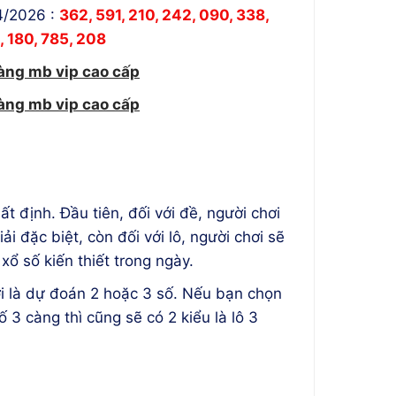
4/2026 :
362, 591, 210, 242, 090, 338,
3, 180, 785, 208
càng mb vip cao cấp
càng mb vip cao cấp
t định. Đầu tiên, đối với đề, người chơi
i đặc biệt, còn đối với lô, người chơi sẽ
xổ số kiến thiết trong ngày.
ơi là dự đoán 2 hoặc 3 số. Nếu bạn chọn
 3 càng thì cũng sẽ có 2 kiểu là lô 3