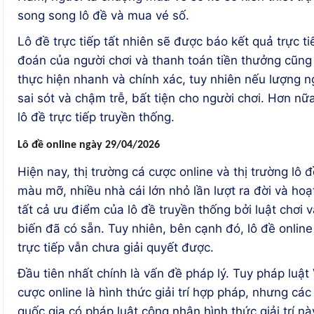
song song lô đề và mua vé số.
Lô đề trực tiếp tất nhiên sẽ được báo kết quả trực ti
đoán của người chơi và thanh toán tiền thưởng cũng t
thực hiện nhanh và chính xác, tuy nhiên nếu lượng ng
sai sót và chậm trễ, bất tiện cho người chơi. Hơn nữ
lô đề trực tiếp truyền thống.
Lô đề online ngày 29/04/2026
Hiện nay, thị trường cá cược online và thị trường lô 
màu mỡ, nhiều nhà cái lớn nhỏ lần lượt ra đời và hoạt
tất cả ưu điểm của lô đề truyền thống bởi luật chơi 
biến đã có sẵn. Tuy nhiên, bên cạnh đó, lô đề online
trực tiếp vẫn chưa giải quyết được.
Đầu tiên nhất chính là vấn đề pháp lý. Tuy pháp luậ
cược online là hình thức giải trí hợp pháp, nhưng các 
quốc gia có pháp luật công nhận hình thức giải trí n