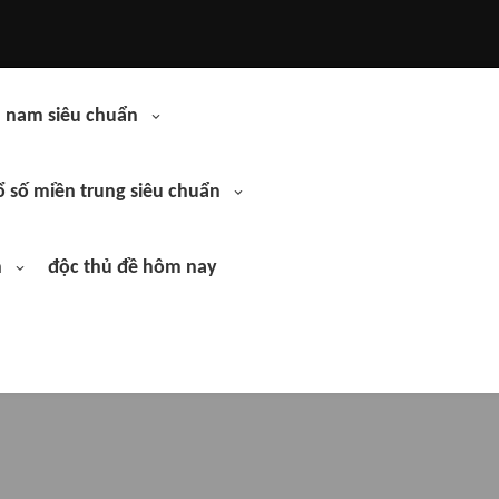
 nam siêu chuẩn
 số miền trung siêu chuẩn
n
độc thủ đề hôm nay