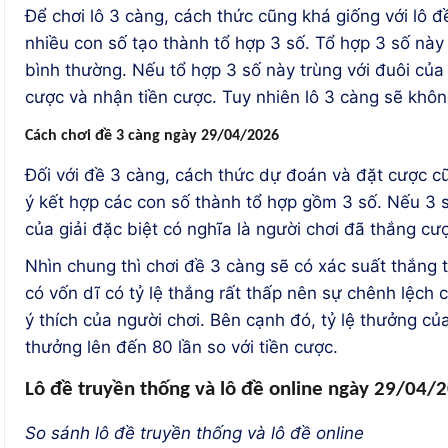
Để chơi lô 3 càng, cách thức cũng khá giống với lô đ
nhiều con số tạo thành tổ hợp 3 số. Tổ hợp 3 số này
bình thường. Nếu tổ hợp 3 số này trùng với đuôi của 
cược và nhận tiền cược. Tuy nhiên lô 3 càng sẽ không
Cách chơi đề 3 càng ngày 29/04/2026
Đối với đề 3 càng, cách thức dự đoán và đặt cược cũ
ý kết hợp các con số thành tổ hợp gồm 3 số. Nếu 3 s
của giải đặc biệt có nghĩa là người chơi đã thắng cư
Nhìn chung thì chơi đề 3 càng sẽ có xác suất thắng t
có vốn dĩ có tỷ lệ thắng rất thấp nên sự chênh lệch
ý thích của người chơi. Bên cạnh đó, tỷ lệ thưởng của
thưởng lên đến 80 lần so với tiền cược.
Lô đề truyền thống và lô đề online ngày 29/04/
So sánh lô đề truyền thống và lô đề online