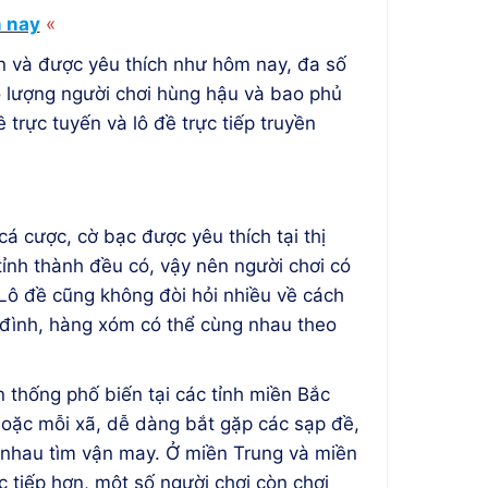
m nay
«
ến và được yêu thích như hôm nay, đa số
ó lượng người chơi hùng hậu và bao phủ
ề trực tuyến và lô đề trực tiếp truyền
cá cược, cờ bạc được yêu thích tại thị
tỉnh thành đều có, vậy nên người chơi có
 Lô đề cũng không đòi hỏi nhiều về cách
ia đình, hàng xóm có thể cùng nhau theo
n thống phố biến tại các tỉnh miền Bắc
hoặc mỗi xã, dễ dàng bắt gặp các sạp đề,
 nhau tìm vận may. Ở miền Trung và miền
c tiếp hơn, một số người chơi còn chơi