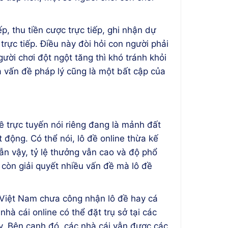
ếp, thu tiền cược trực tiếp, ghi nhận dự
rực tiếp. Điều này đòi hỏi con người phải
ười chơi đột ngột tăng thì khó tránh khỏi
a vấn đề pháp lý cũng là một bất cập của
đề trực tuyến nói riêng đang là mảnh đất
 động. Có thể nói, lô đề online thừa kế
vẫn vậy, tỷ lệ thưởng vẫn cao và độ phổ
 còn giải quyết nhiều vấn đề mà lô đề
t Việt Nam chưa công nhận lô đề hay cá
nhà cái online có thể đặt trụ sở tại các
ày. Bên cạnh đó, các nhà cái vẫn được các